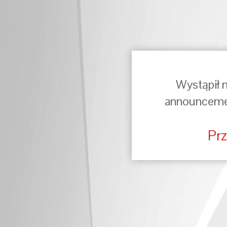
Wystąpił 
announceme
Pr